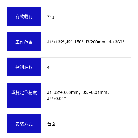
7kg
有效载荷
J1/±132°,J2/±150°,J3/200mm,J4/±360°
工作范围
4
控制轴数
J1+J2/±0.02mm，J3/±0.01mm，
重复定位精度
J4/±0.01°
台面
安装方式