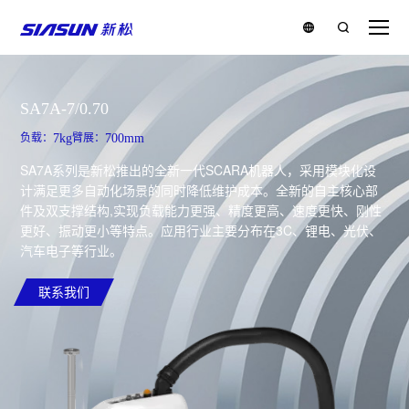
SA7A-7/0.70
负载：
7kg
臂展：
700mm
SA7A系列是新松推出的全新一代SCARA机器人，采用模块化设
计满足更多自动化场景的同时降低维护成本。全新的自主核心部
件及双支撑结构,实现负载能力更强、精度更高、速度更快、刚性
更好、振动更小等特点。应用行业主要分布在3C、锂电、光伏、
汽车电子等行业。
联系我们