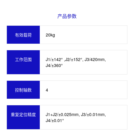
产品参数
20kg
有效载荷
J1/±142° ,J2/±152°, J3/420mm,
工作范围
J4/±360°
4
控制轴数
J1+J2/±0.025mm, J3/±0.01mm,
重复定位精度
J4/±0.01°