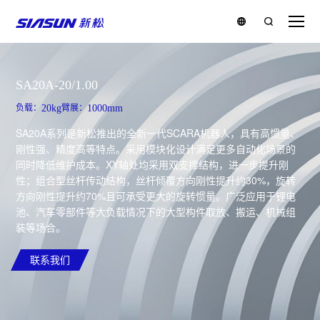
SA20A-20/1.00
负载：
20kg
臂展：
1000mm
SA20A系列是新松推出的全新一代SCARA机器人，具有高惯量、
刚性强、精度高等特点。采用模块化设计满足更多自动化场景的
同时降低维护成本。XY轴处均采用双支撑结构，进一步提升刚
性；组合型丝杆传动结构，丝杆倾覆方向刚性提升约30%，旋转
方向刚性提升约70%且可承受更大的旋转惯量。广泛应用于锂电
池、汽车零部件等大负载情况下的大型构件取放、搬运、机械组
装等场合。
联系我们