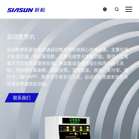
自动售票机
自动售票机是轨道交通自动售检票系统核心终端设备，主要应用
于轨道交通、景区等场景，主要完成票卡发售功能，替代人工售
票环节实现高效票务处理。界面集成多语言指引和声光提示系
统，可快速计算金额、自动找零，支持现金、微信、支付宝、银
行卡、银行APP、数字货币等支付方式，自动识别票面有效性并
完成出票或核验流程。
联系我们