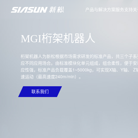
产品与解决方案
服务支持
关
MGI桁架机器人
桁架机器人为新松根据市场需求研发的标准产品，共三个子系
应不同应用场合。由标准模块化单元组成，组合柔性，便于安
应性强，标准产品负载覆盖1~5000kg，可实现X轴、Y轴、 Z
速运动（最高速度240m/min）。
联系我们