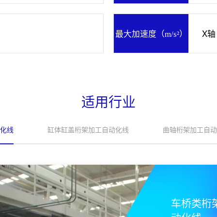
X轴 
最大加速度（m/s²）
适用行业
缸体缸盖桁架加工自动化线
曲轴桁架加工自动化线
车桥类桁架加工自