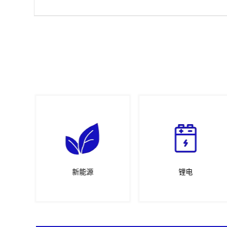
部件
新能源
锂电