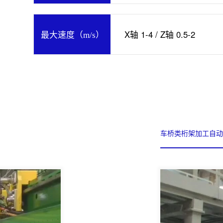
X轴 1-4 / Z轴 0.5-2
最大速度（m/s）
防爆桁架搬运码垛自动化线
车桥类桁架加工自动化线