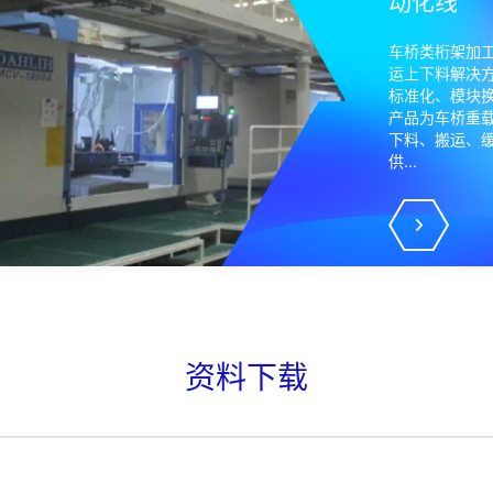
动化线
车桥类桁架加工自动化线搬
运上下料解决方案采用新松
标准化、模块换桁架机器人
产品为车桥重载、高精度上
下料、搬运、缓存场景提
供...
资料下载