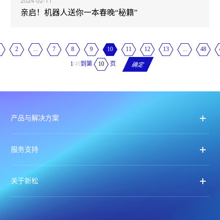
2024-02-11
亲启！机器人送你一本春晚“秘籍”
2
...
7
8
9
10
11
12
13
...
48
到第
页
1
/49
确定
产品与解决方案
服务支持
关于新松