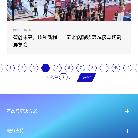
2025-06-18
智创未来，质领新程——新松闪耀埃森焊接与切割
展览会
1
2
3
4
5
6
7
8
...
48
49
到第
页
1
/49
确定
产品与解决方案
服务支持