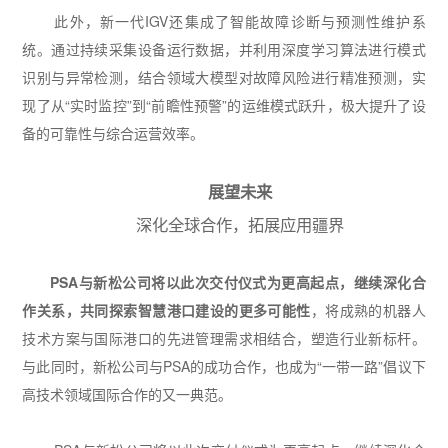
此外，新一代
IGV
还集成了
智能故障诊断与预测性维护系
统
。通过持续采集设备运行数据，并利用深度学习算法进行模式
识别与异常检测，结合领域大模型对故障风险进行精准预测，实
现了从
“
实时监控
”
到
“
前瞻性预警
”
的运维模式跃升，极大提升了设
备的可靠性与综合运营效率。
展望未来
深化全球合作，拓展应用疆界
PSA
与新松公司将以此次交付仪式为更高起点，继续深化合
作关系，共同探索智慧港口建设的更多可能性
，将成熟的机器人
技术方案与国际港口的先进管理需求相结合，塑造行业新标杆。
与此同时，新松公司与
PSA
的成功合作，也成为
“
一带一路
”
倡议下
高技术领域国际合作的又一典范。