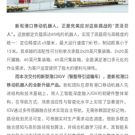
新松港口移动机器人，正是完美应对这些挑战的
“
灵活巨
人
”
。
这款额定负载高达
65
吨的机器人，实现了高载荷与高精度的
统一：定位精度达
±5
厘米，最大运行速度
7
米
/
秒，制动距离小于
13
米。其卓越的适配性可分别单次承载
2x20
英尺集装箱、
2x20
英
尺罐箱、
40
英尺集装箱、
45
英尺集装箱，全面满足港口多元化的
作业需求，为客户运营提供了极大的便利与弹性。
而本次交付的新型港口
IGV
（智能导引运输车），是新松港口
移动机器人的全新升级产品。
新松团队在原有港口移动机器人先
进结构和技术基础上，将
人工智能
深度融入
IGV
的软硬件整体架
构，在
导航方式、场景适应性与智能化水平
上实现了显著提升。
IGV
通过多传感器融合技术实现自主导航，无需依赖固定标记物，
路径规划灵活可变，可根据实时生产需求动态调度。借助
多模态
融合感知与高阶路径规划算法
，并结合机器学习技术，其智能系