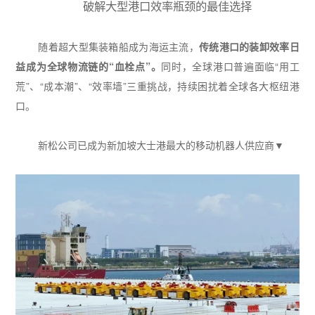
破解大型港口效率瓶颈的最佳选择
随着超大型集装箱船成为海运主流，
传统港口的装卸效率日
益成为全球物流链的
“
血栓点
”
。
同时，全球港口普遍面临
“
用工
荒
”
、
“
成本潮
”
、
“
效率墙
”
三重挑战，持续困扰着全球各大枢纽港
口。
新松公司已成为新加坡大士港最大的移动机器人供应商▼