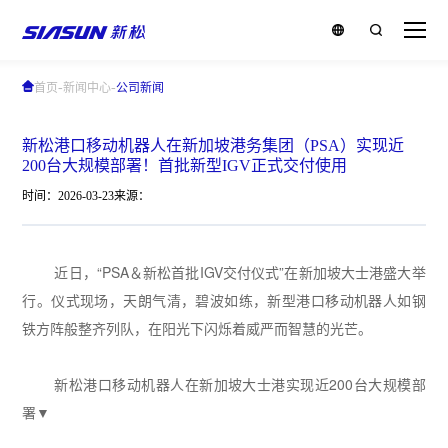
-
-
首页
新闻中心
公司新闻
新松港口移动机器人在新加坡港务集团（PSA）实现近
200台大规模部署！首批新型IGV正式交付使用
时间：2026-03-23
来源：
近日，
“PSA
＆新松首批
IGV
交付仪式
”
在新加坡大士港盛大举
行。
仪式现场，天朗气清，碧波如练，新型港口移动机器人如钢
铁方阵般整齐列队，在阳光下闪烁着威严而智慧的光芒。
新松港口移动机器人在新加坡大士港实现近200台大规模部
署▼