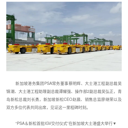
新加坡港务集团
PSA
常务董事蔡明辉、大士港工程副总裁吴
锦潮、大士港工程助理副总裁谭耀强、操作部
2
副总裁吴弘正，青
岛新松总裁刘长勇，新加坡新松
CEO
赵晨、销售总监廖继荣以及
双方多位代表共同出席，见证这一里程碑时刻。
“PSA＆新松首批IGV交付仪式”在新加坡大士港盛大举行▼