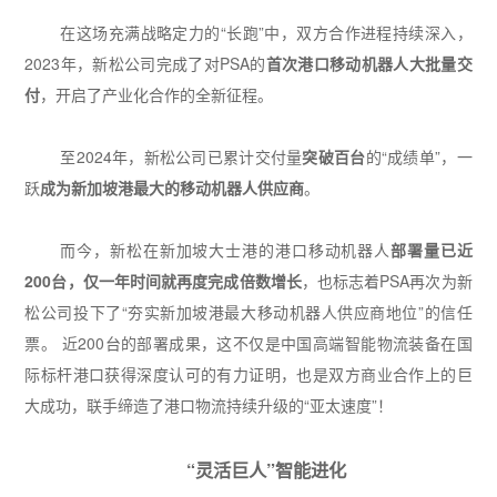
在这场充满战略定力的
“
长跑
”
中，双方合作进程持续深入，
2023
年
，新松公司完成了对
PSA
的
首次港口移动机器人大批量交
付
，开启了产业化合作的全新征程。
至
2024
年
，新松公司已累计交付量
突破百台
的
“
成绩单
”
，一
跃
成为新加坡港最大的移动机器人供应商
。
而今
，新松在新加坡大士港的港口移动机器人
部署量已近
200
台，仅一年时间就再度完成倍数增长
，也标志着
PSA
再次为新
松公司投下了
“
夯实新加坡港最大移动机器人供应商地位
”
的信任
票。
近
200
台的部署成果，这不仅是中国高端智能物流装备在国
际标杆港口获得深度认可的有力证明，也是双方商业合作上的巨
大成功，联手缔造了港口物流持续升级的
“
亚太速度
”
！
“
灵活巨人
”
智能进化