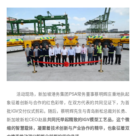
活动现场，新加坡港务集团
PSA
常务董事蔡明辉庄重地执起
象征着创新与合作的红色彩带，在双方代表的共同见证下，为首
批
IGV
交付仪式剪彩。随后，蔡明辉先生与青岛新松总裁刘长勇、
新加坡新松
CEO
赵晨
共同托举起精致的
IGV
模型工艺品，这个微
缩的智慧载体，凝聚着技术创新与产业协作的精华，也象征着双