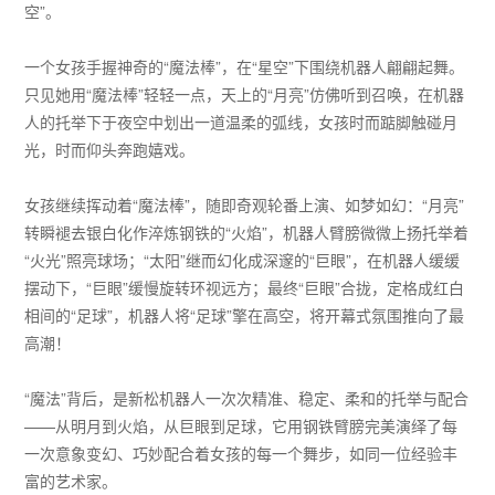
空”。
一个女孩手握神奇的“魔法棒”，在“星空”下围绕机器人翩翩起舞。
只见她用“魔法棒”轻轻一点，天上的“月亮”仿佛听到召唤，在机器
人的托举下于夜空中划出一道温柔的弧线，女孩时而踮脚触碰月
光，时而仰头奔跑嬉戏。
女孩继续挥动着“魔法棒”，随即奇观轮番上演、如梦如幻：“月亮”
转瞬褪去银白化作淬炼钢铁的“火焰”，机器人臂膀微微上扬托举着
“火光”照亮球场；“太阳”继而幻化成深邃的“巨眼”，在机器人缓缓
摆动下，“巨眼”缓慢旋转环视远方；最终“巨眼”合拢，定格成红白
相间的“足球”，机器人将“足球”擎在高空，将开幕式氛围推向了最
高潮！
“魔法”背后，是新松机器人一次次精准、稳定、柔和的托举与配合
——从明月到火焰，从巨眼到足球，它用钢铁臂膀完美演绎了每
一次意象变幻、巧妙配合着女孩的每一个舞步，如同一位经验丰
富的艺术家。