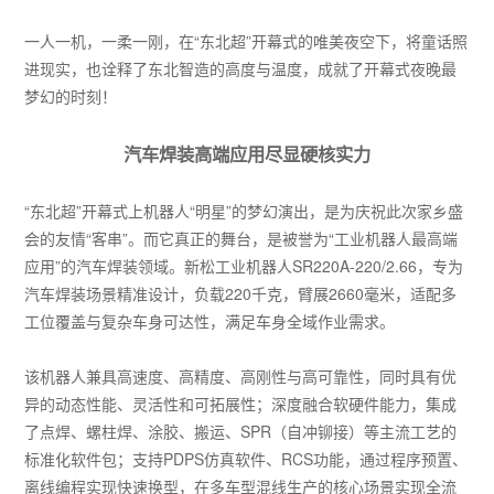
一人一机，一柔一刚，在“东北超”开幕式的唯美夜空下，将童话照
进现实，也诠释了东北智造的高度与温度，成就了开幕式夜晚最
梦幻的时刻！
汽车焊装高端应用尽显硬核实力
“东北超”开幕式上机器人“明星”的梦幻演出，是为庆祝此次家乡盛
会的友情“客串”。而它真正的舞台，是被誉为“工业机器人最高端
应用”的汽车焊装领域。新松工业机器人SR220A-220/2.66，专为
汽车焊装场景精准设计，负载220千克，臂展2660毫米，适配多
工位覆盖与复杂车身可达性，满足车身全域作业需求。
该机器人兼具高速度、高精度、高刚性与高可靠性，同时具有优
异的动态性能、灵活性和可拓展性；深度融合软硬件能力，集成
了点焊、螺柱焊、涂胶、搬运、SPR（自冲铆接）等主流工艺的
标准化软件包；支持PDPS仿真软件、RCS功能，通过程序预置、
离线编程实现快速换型，在多车型混线生产的核心场景实现全流