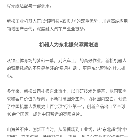
程无缝适配与一键调用。
新松工业机器人正以“硬科技+软实力”的双重优势，加速高端应用
领域国产替代，深度融入汽车产业全链条。
机器人为东北振兴添翼增速
从铁西体育场的梦幻一幕，到汽车工厂的高效作业，新松机器人
的臂膀托起的不只是美好的“星月神话”，更是东北智造的壮志雄
心。
多年来，新松公司扎根东北热土，以自研技术为根基，以国家需
求和客户价值为导向，不断打破国外垄断，填补国内空白，创造
了中国机器人发展史上百余项“行业第一”，创新产品出口至全球
40余个国家，成为中国智造的亮眼名片。
山海关不住，创新正当时。从绿茵场到工业线，从“东北超”到“中
国造”，这不仅是一场精彩演出，更是一条通向东北振兴的康庄大