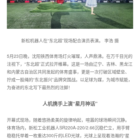
新松机器人在“东北超”现场配合演员表演。 李浩 摄
5月23日晚，沈阳铁西体育场灯火璀璨，人声鼎沸。在万千目光的
注视下，“东北超”正式拉开帷幕。这是一场由辽宁、吉林、黑龙江
和内蒙古自治区共同发起的体育盛事，更是一次打破区域壁垒、
拧成一股绳的“东北振兴”品牌突围战。以足球为媒，为城市赋能，
为奋进的东北写下最热烈的注脚！
人机携手上演“星月神话”
开幕式现场，随着悠扬柔美的旋律响起，喧嚣的球场瞬间沉静。
体育场内，新松工业机器人SR220A-220/2.66沉稳伫立，用手臂
稳稳托举着一枚重达300斤的LED光球，光球上呈现着浩瀚的“星