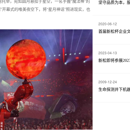
稳托举，宛如圆月悬挂于星空，一名手握“魔法棒”的
坚守品质为本，服
”开幕式的唯美夜空下，将“星月神话”照进现实，也
2020-06-12
首届新松杯企业文
2023-04-13
新松即将参展20
2009-12-24
生命探测井下机器