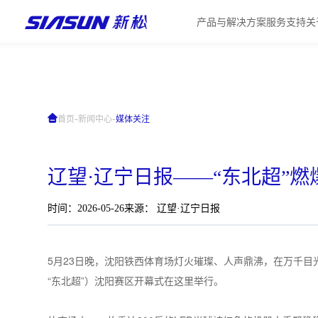
产品与解决方案
服务支持
关
-
-
首页
新闻中心
媒体关注
辽望·辽宁日报——“东北超”燃
时间：2026-05-26
来源： 辽望·辽宁日报
5月23日晚，沈阳铁西体育场灯火璀璨、人声鼎沸，在万千
“东北超”）沈阳赛区开幕式在这里举行。