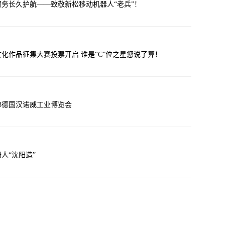
务长久护航——致敬新松移动机器人“老兵”！
化作品征集大赛投票开启 谁是“C”位之星您说了算！
23德国汉诺威工业博览会
人“沈阳造”