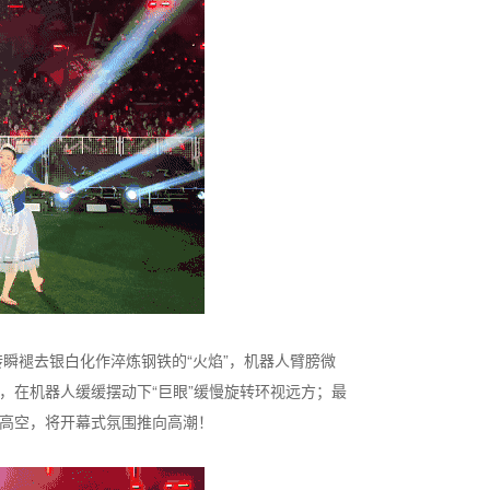
转瞬褪去银白化作淬炼钢铁的“火焰”，机器人臂膀微
”，在机器人缓缓摆动下“巨眼”缓慢旋转环视远方；最
擎在高空，将开幕式氛围推向高潮！