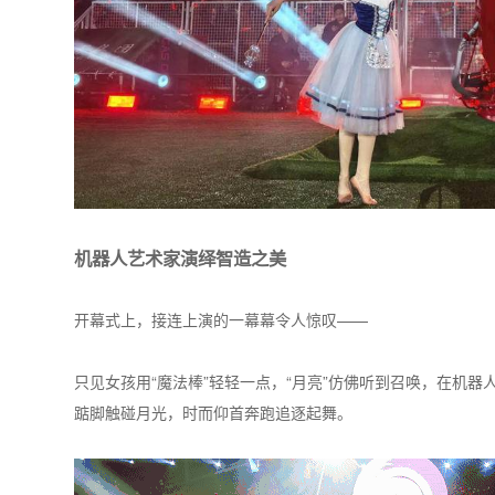
机器人艺术家演绎智造之美
开幕式上，接连上演的一幕幕令人惊叹——
只见女孩用“魔法棒”轻轻一点，“月亮”仿佛听到召唤，在机
踮脚触碰月光，时而仰首奔跑追逐起舞。