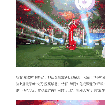
随着“魔法棒”的挥动，神话奇观如梦似幻呈现于眼前：“月亮”
微上扬托举着“火光”照亮球场；“太阳”继而幻化成深邃的“巨眼
终“巨眼”合拢，定格成红白相间的“足球”，机器人将“足球”