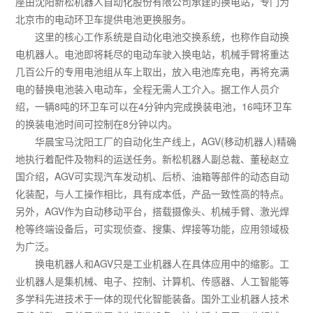
座由沈阳新松机器人自动化股份有限公司承建的换电站，专门为
北京市的电动环卫车提供电池更换服务。
这里的核心工作系统是自动化电池交换系统，也称作自动换
电机器人。电池即将耗尽的电动车驶入换电站，机械手臂将重达
几百公斤的专用电池组从车上取出，放入电池库充电，再将充满
电的替换电池装入电动车，全程无需人工介入。据工作人员介
绍，一辆8吨的环卫车可以在4分钟内完成换装电池，16吨环卫车
的换装电池时间可控制在8分钟以内。
华晨宝马沈阳工厂的自动化生产线上，AGV(移动机器人)精确
地执行着配件及物料的运送任务。新松机器人副总裁、董秘赵立
国介绍，AGV可实现汽车发动机、后桥、油箱等部件的动态自动
化装配，与人工操作相比，具有成本低，产品一致性高的特点。
另外，AGV作为自动移动平台，搭载摄像头、机械手臂、激光焊
枪等终端设备后，可实现侦查、搜集、焊接等功能，应用领域极
为广泛。
换电机器人和AGV只是工业机器人在具体应用中的缩影。工
业机器人是集机械、电子、控制、计算机、传感器、人工智能等
多学科先进技术于一体的现代化智能装备。国外工业机器人技术