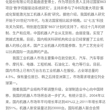
化股份有限公司总裁曲道奎博士，作为项目负责人主持过国家863
项目“数字伺服驱动系统研究”，主持并参与了中科院重大项目“集
成化智能激光加工机器人系统”研究。据他介绍，我国机器人研究
开始于20世纪70年代，与发达国家相比起步稍晚。以“七五”科技
攻关为契机，特别是在国家“863”计划的支持下，经过十几年的研
制、生产和应用，中国机器人产业从无到有，由弱变强，实现了
跨越式发展。目前，国内相关科研机构和企业已经掌握了工业机
器人的核心技术，国产工业机器人的性能参数、生产工艺完全可
以比肩国际一流品牌的产品。
我国工业机器人市场主要集中在航空航天、汽车、汽车零部
件、摩托车、电器、工程机械、石油化工、电力等行业。目前，
国内市场上已有5万台左右工业机器人在服役，占全球总量的
4.5%，保有量位居日、韩之后排亚洲第三，市场需求增速位列全
球第一。
随着我国产业结构不断调整升级，全球制造业中心向中国转
移，我国的机器人市场将会进一步扩大。有统计显示，2004年以
来，国内机器人市场年平均增长率达到40%以上;2011年增长率达
到51%，机器人新安装量达到23000台。国际机器人联合会预