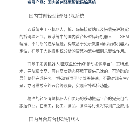
参展产品：国内首创轻型智能码垛系统
国内首创轻型智能码垛系统
该系统由工业机器人，拆、码垛接驳站以及搭载先进激光
的拆码垛环节。该系统中的国内首台轻型码垛机器人——SRM1
精准、不间断的连续运送，构筑基于免示教自动码垛的机器人
定性，在基于大数据系统分析的智慧物流中起到关键性作用。
而基于服务机器人I型底盘设计的“移动搬运平台”，其特
术，导航精度高，可在高度动态环境下提供迅速的、可追踪的
最佳路径完成任务。“移动搬运平台”部署快速，不需对现有
景，亦可搭载室外云台等设备，实现室外巡检功能。
精准的轻型码垛机器人和灵巧的移动搬运平台的完美组合
搬运作业。在重工，化工、食品、食料等行业将得到广泛应用
国内首台舞台移动机器人