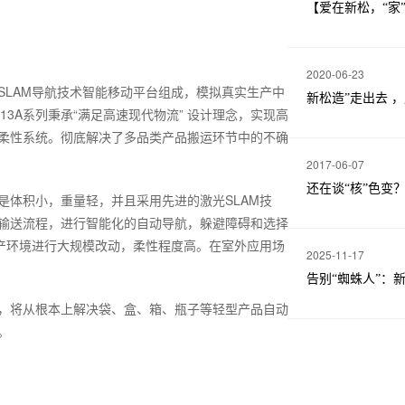
【爱在新松，“家”
2020-06-23
SLAM导航技术智能移动平台组成，模拟真实生产中
新松造”走出去 ，
3A系列秉承“满足高速现代物流” 设计理念，实现高
柔性系统。彻底解决了多品类产品搬运环节中的不确
2017-06-07
还在谈“核”色变
点是体积小，重量轻，并且采用先进的激光SLAM技
输送流程，进行智能化的自动导航，躲避障碍和选择
生产环境进行大规模改动，柔性程度高。在室外应用场
2025-11-17
告别“蜘蛛人”：
，将从根本上解决袋、盒、箱、瓶子等轻型产品自动
。