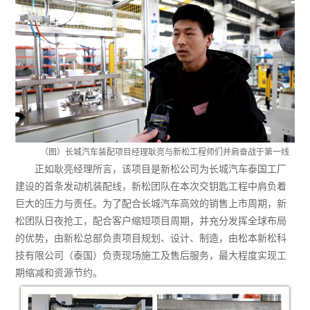
（图）长城汽车装配项目经理耿亮与新松工程师们并肩奋战于第一线
正如耿亮经理所言，该项目是新松公司为长城汽车泰国工厂
建设的首条发动机装配线，新松团队在本次交钥匙工程中肩负着
巨大的压力与责任。为了配合长城汽车高效的销售上市周期，新
松团队日夜抢工，配合客户缩短项目周期，并充分发挥全球布局
的优势，由新松总部负责项目规划、设计、制造，由松本新松科
技有限公司（泰国）负责现场施工及售后服务，最大程度实现工
期缩减和资源节约。