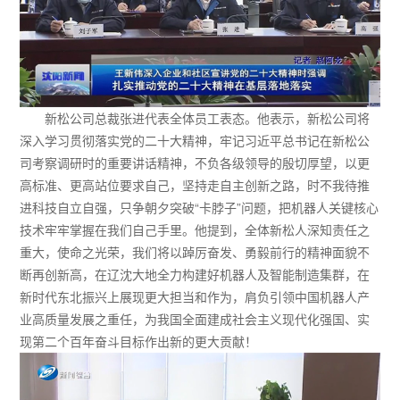
新松公司总裁张进代表全体员工表态。他表示，新松公司将
深入学习贯彻落实党的二十大精神，牢记习近平总书记在新松公
司考察调研时的重要讲话精神，不负各级领导的殷切厚望，以更
高标准、更高站位要求自己，坚持走自主创新之路，时不我待推
进科技自立自强，只争朝夕突破“卡脖子”问题，把机器人关键核心
技术牢牢掌握在我们自己手里。他提到，全体新松人深知责任之
重大，使命之光荣，我们将以踔厉奋发、勇毅前行的精神面貌不
断再创新高，在辽沈大地全力构建好机器人及智能制造集群，在
新时代东北振兴上展现更大担当和作为，肩负引领中国机器人产
业高质量发展之重任，为我国全面建成社会主义现代化强国、实
现第二个百年奋斗目标作出新的更大贡献！