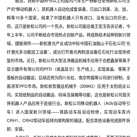
据悉，目前中国
95
％以上的国内汽车生产商都在使用新松公司生
产的
“
移动机器人
”
。其机器人自动化成套装备，已出口到美、法、加、
韩等
10
多个国家，结束了中国机器人只有进口、没有出口的历史。
但，这只是新松公司的一个亮点。新松公司副总裁王宏玉告诉记者，今
年上半年，公司不断结合市场热点创新产品，将成熟技术延伸到新兴领
域，捷报频传
——
新松激光产业成功中标中国石油独山子石化公司
“
光
纤激光多功能加工设备
”
，成功打开激光再制造设备在石化行业现场修
复的市场。近日，新松公司大型洁净搬运机械手应用于合肥鑫昊等离子
显示器件有限公司的
PFD
（液晶显示）生产线上，实现液晶、等离子
基板的自动搬运；后续还将为四川长虹、南京熊猫等公司进行研制，全
面进军
PFD
市场。新松新型搬运机械手（
200KG
）应用于太阳纸业公
司，实现纸制品的自动搬运、码垛及装箱等功能，这也是新松公司首次
将机器人产品应用于造纸行业。新松公司移动机器人（
AGV
自动导引
车）进入国家新兴领域
——
铁路动车段自动检修，实现动车库内
CRH1
、
CRH2
型动车组转向架构架的输送，配合其他设备完成部件拆
卸、安装。