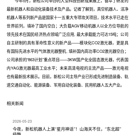
今年
5
月，新松公司举办的大型科技创新成果展上，荟萃了研发的
最新机器人和自动化装备技术及产品。记者了解到，真空机器人、洁净
机器人等系列新产品是国家十一五重大专项攻关项目，技术水平已走在
世界前列，填补了国内空白；大负载
AGV
移动机器人以全方位导航的
领先技术在国民经济热点领域广泛应用
,
最大承载能力可达
15
吨；公司
自主研制的具有革命性意义的新产品
——
模块化
CO2
激光器，更是具
有国际先进水平的气体激光器整机
,
填补国内高功率
CO2
激光器空白；
公司承担的
“863
计划
”
重点项目
——3KW
国产化全固态激光器，代表国
内
YAG
激光器最高工业水平；未来高清电视的主流产品
——
激光电视
也有最新技术展示。目前，新松公司主导产业已形成先进制造装备、轨
道交通自动化、能源装备、军用自动化装备、民用机器人五大产业。
相关新闻
2026-05-23
今夜，新松机器人上演“星月神话”！山海关不住，“东北超”
级酷