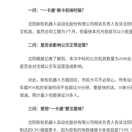
一问：“一卡通”刷卡机啥时装？
沈阳新松机器人自动化股份有限公司相关负责人告诉沈阳晚
交机具，虽然合同工期为3个月，但最快本月月底就可以小批
二问：是否会影响公交正常运营？
沈阳晚报记者了解到，本次中标的公交机具数量为4500台
是否会对沈城公交车运营造成影响。
对此，新松机器人方面回应，市民大可不必担心，所有设备
车载POS机的安装时间不会超过30分钟，要是快的话，10
增减，预计最少也能保证20多人。
三问：使用“一卡通”要注意啥？
沈阳新松机器人自动化股份有限公司相关负责人告诉沈阳晚报记
制式的CPU储值票卡，因为现有的地铁储值卡本来就是TYPE