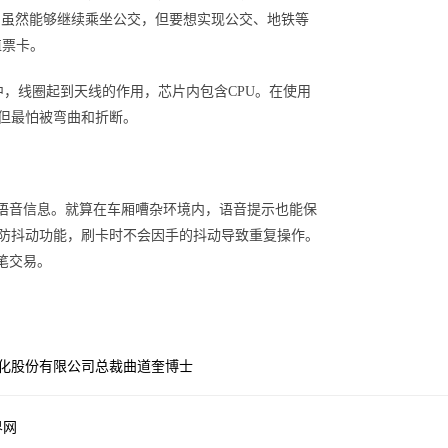
U卡，虽然能够继续乘坐公交，但要想实现公交、地铁等
值票卡。
中，线圈起到天线的作用，芯片内包含CPU。在使用
但最怕被弯曲和折断。
语音信息。就算在车厢嘈杂环境内，语音提示也能保
备防抖动功能，刷卡时不会因手的抖动导致重复操作。
笔交易。
化股份有限公司总裁曲道奎博士
界网