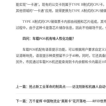
能实现“一卡通”。现有的公交卡则属于TYPE B制式的CP
其他领域的“一卡通”应用，就得更换为TYPE A制式的CPU储
TYPE A制式的CPU储值票卡内部由线圈和芯片组成，其
过程中，由于这种卡是靠芯片储存信息，因此不怕磁场干扰，
四问：车载POS机有啥人性化功能？
车载POS机配有语音提示功能，可以根据用户要求自定义
证清晰响亮，语音提示种类预留不少于40种。同时，它还具
另外，市民通过车载POS机还能查询到卡内余额和卡内最近10
上一篇：抢占新工业革命的制高点——访沈阳新松机器人自动
下一篇：万千星辉 中国物流业“奥斯卡”花开落地——RFID世