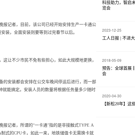
科技助力，智启未
览会
报记者，目前，该公司已经开始安排生产一卡通公
2023-12-25
量安装，全面安装则要等到过完春节以后。
工人日报 | 不
2018-05-09
，这让不少市民不免有些担心，如此大规模地更换，
预告：全球首展┃
会
的安装都会安排在公交车晚间停运后进行，而一部
来分钟就能搞定。安装人员的数量将根据任务量多少随时
2020-04-30
【新松20年】这
者，所谓的“一卡通”指的是非接触式TYPE A
 A制式的CPU卡，如此一来，地铁储值卡无需换卡就