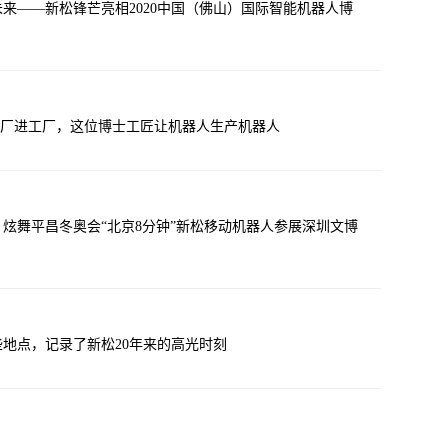
来——新松锋芒亮相2020中国（佛山）国际智能机器人博
进大厂进工厂，这位博士工匠让机器人生产机器人
炫舞平昌冬奥会“北京8分钟”新松移动机器人参展深圳文博
些地点，记录了新松20年来的高光时刻