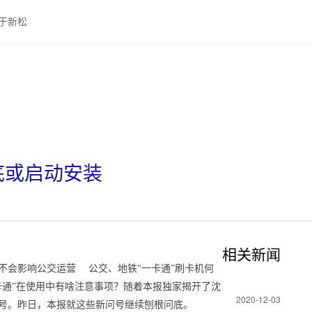
于新松
月底或启动安装
相关新闻
装，不会影响公交运营 公交、地铁“一卡通”刷卡机何
卡通”在使用中有啥注意事项？随着本报独家揭开了沈
2020-12-03
号。昨日，本报就这些新问号继续刨根问底。