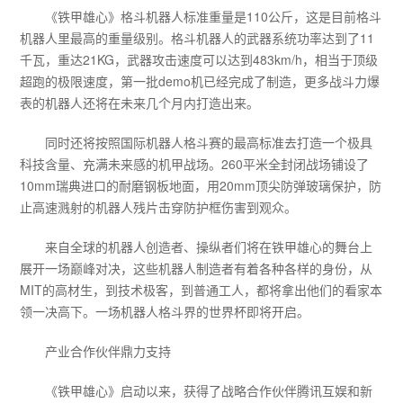
《铁甲雄心》格斗机器人标准重量是110公斤，这是目前格斗
机器人里最高的重量级别。格斗机器人的武器系统功率达到了11
千瓦，重达21KG，武器攻击速度可以达到483km/h，相当于顶级
超跑的极限速度，第一批demo机已经完成了制造，更多战斗力爆
表的机器人还将在未来几个月内打造出来。
同时还将按照国际机器人格斗赛的最高标准去打造一个极具
科技含量、充满未来感的机甲战场。260平米全封闭战场铺设了
10mm瑞典进口的耐磨钢板地面，用20mm顶尖防弹玻璃保护，防
止高速溅射的机器人残片击穿防护框伤害到观众。
来自全球的机器人创造者、操纵者们将在铁甲雄心的舞台上
展开一场巅峰对决，这些机器人制造者有着各种各样的身份，从
MIT的高材生，到技术极客，到普通工人，都将拿出他们的看家本
领一决高下。一场机器人格斗界的世界杯即将开启。
产业合作伙伴鼎力支持
《铁甲雄心》启动以来，获得了战略合作伙伴腾讯互娱和新