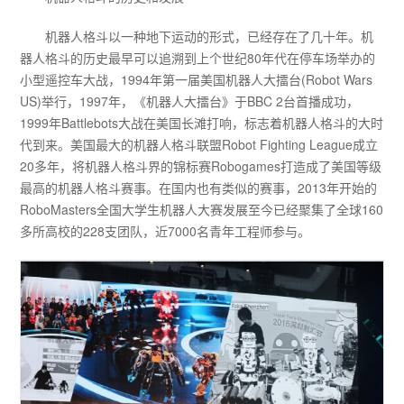
机器人格斗以一种地下运动的形式，已经存在了几十年。机
器人格斗的历史最早可以追溯到上个世纪80年代在停车场举办的
小型遥控车大战，1994年第一届美国机器人大擂台(Robot Wars
US)举行，1997年，《机器人大擂台》于BBC 2台首播成功，
1999年Battlebots大战在美国长滩打响，标志着机器人格斗的大时
代到来。美国最大的机器人格斗联盟Robot Fighting League成立
20多年，将机器人格斗界的锦标赛Robogames打造成了美国等级
最高的机器人格斗赛事。在国内也有类似的赛事，2013年开始的
RoboMasters全国大学生机器人大赛发展至今已经聚集了全球160
多所高校的228支团队，近7000名青年工程师参与。