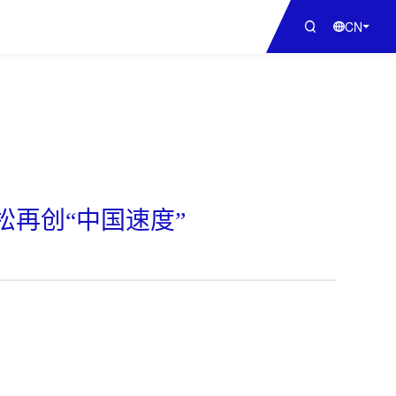
CN
再创“中国速度”