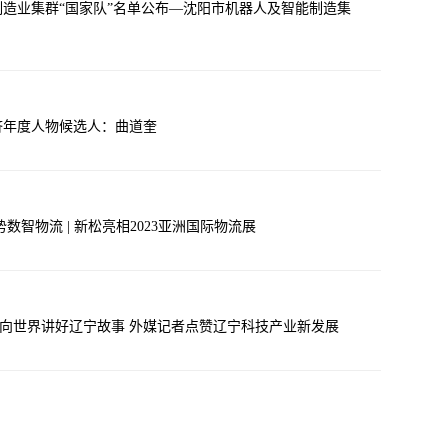
造业集群“国家队”名单公布—沈阳市机器人及智能制造集
济年度人物候选人：曲道奎
数智物流 | 新松亮相2023亚洲国际物流展
-向世界讲好辽宁故事 外媒记者点赞辽宁科技产业新发展