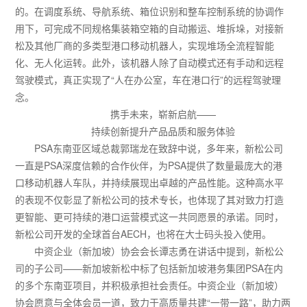
的。在调度系统、导航系统、箱位识别和整车控制系统的协调作
用下，可完成不同规格集装箱空箱的自动搬运、堆拆垛，对接新
松及其他厂商的多类型港口移动机器人，实现堆场全流程智能
化、无人化运转。此外，该机器人除了自动模式还有手动和远程
驾驶模式，真正实现了“人在办公室，车在港口行”的远程驾驶理
念。
携手未来，崭新启航——
持续创新提升产品品质和服务体验
PSA东南亚区域总裁郭瑞龙在致辞中说，多年来，新松公司
一直是PSA深度信赖的合作伙伴，为PSA提供了数量最庞大的港
口移动机器人车队，并持续展现出卓越的产品性能。这种高水平
的表现不仅彰显了新松公司的技术专长，也体现了其对致力打造
更智能、更可持续的港口运营模式这一共同愿景的承诺。同时，
新松公司开发的全球首台AECH，也将在大士码头投入使用。
中资企业（新加坡）协会会长谭志勇在讲话中提到，新松公
司的子公司——新加坡新松中标了包括新加坡港务集团PSA在内
的多个东南亚项目，并积极承担社会责任。中资企业（新加坡）
协会愿意与全体会员一道，致力于高质量共建“一带一路”，助力两