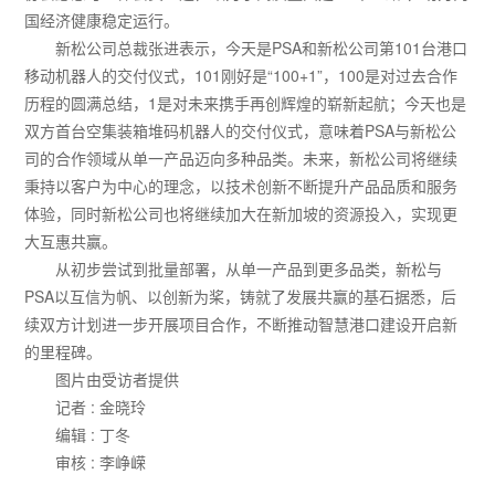
国经济健康稳定运行。
新松公司总裁张进表示，今天是PSA和新松公司第101台港口
移动机器人的交付仪式，101刚好是“100+1”，100是对过去合作
历程的圆满总结，1是对未来携手再创辉煌的崭新起航；今天也是
双方首台空集装箱堆码机器人的交付仪式，意味着PSA与新松公
司的合作领域从单一产品迈向多种品类。未来，新松公司将继续
秉持以客户为中心的理念，以技术创新不断提升产品品质和服务
体验，同时新松公司也将继续加大在新加坡的资源投入，实现更
大互惠共赢。
从初步尝试到批量部署，从单一产品到更多品类，新松与
PSA以互信为帆、以创新为桨，铸就了发展共赢的基石据悉，后
续双方计划进一步开展项目合作，不断推动智慧港口建设开启新
的里程碑。
图片由受访者提供
记者 : 金晓玲
编辑 : 丁冬
审核 : 李峥嵘