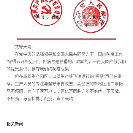
共守天晴
在党中央的坚强领导和全国人民共同努力下，国内防疫工作
“守得云开终见日”。但病毒是狡猾的、顽固的，一再妄图降低我们
的忧患意识，抢夺我们的防疫成果！
但在新松生产园区，口罩生产线飞速运转的“嗒嗒”声仍在继
续，生产人员的专注与坚守未曾改变，高品质的新松医用口罩仍
马不停蹄，奔向千家万户……愿亿万同胞亦能不麻痹、不厌战、
不松劲，与新松携手战疫，直至天晴！
相关新闻