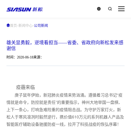
-
-
首页
新闻中心
公司新闻
雄关显勇毅，逆境看担当——省委、省政府向新松发来感
谢信
时间：2020-06-18
来源：
疫霾来临
庚子鼠年伊始，新冠肺炎疫情来势汹涌。遵循着习总书记“疫
情就是命令，防控就是责任”的重要指示，神州大地举国一盘棋、
上下一条心，打响急难险重的疫情阻击战。为守护万家灯火，新
松人于寒风凛冽时毅然逆行，携价值610万元的系列机器人产品及
智能医疗辅助设备驰援防疫一线，拉开了科技战疫的恢弘序幕！