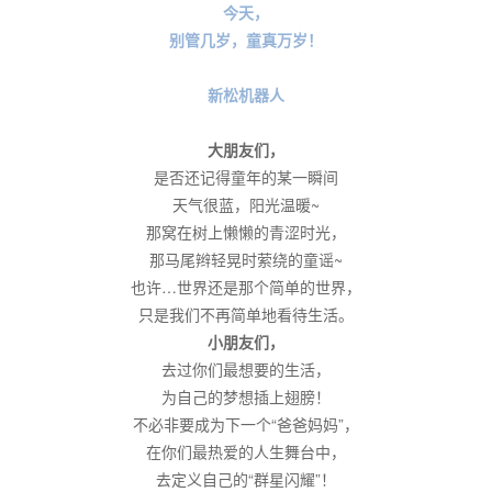
今天，
别管几岁，童真万岁！
新松机器人
大朋友们，
是否还记得童年的某一瞬间
天气很蓝，阳光温暖~
那窝在树上懒懒的青涩时光，
那马尾辫轻晃时萦绕的童谣~
也许…世界还是那个简单的世界，
只是我们不再简单地看待生活。
小朋友们，
去过你们最想要的生活，
为自己的梦想插上翅膀！
不必非要成为下一个“爸爸妈妈”，
在你们最热爱的人生舞台中，
去定义自己的“群星闪耀”！