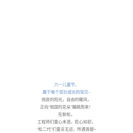
六一儿童节，
属于每个茁壮成长的宝贝~
俏皮的阳光，自由的暖风，
正向“祖国的花朵”蹦跳而来！
在新松，
工程师们童心未泯，匠心如初，
“松二代”们童言无忌，所遇皆甜~