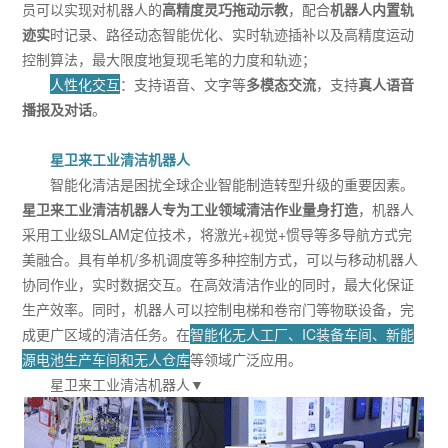
员可以实现对机器人的
高精度灵巧拖动示教
，配合
机器人内置轨
迹实
时记录、路径动态智能优化、实时轨迹插补以及高精度运动
控制算法，最大限度地复现毛笔的力度和轨迹；
人性化交互
：支持语音、文字等
多模态交流
，支持
真人语音
播报及对话
。
星卫来工业清洁机器人
智能化清洁是困扰全球企业智能制造转型升级的重要因素。
星卫来工业清洁机器人专为工业领域清洁作业量身打造
，机器人
采用工业级SLAM定位技术，将激光+视觉+惯导等多导航方式完
美融合。具有单机/多机调度等多种控制方式，可以与移动机器人
协同作业，实时数据交互。在高效清洁作业的同时，最大化保证
生产效率。同时，机器人可以控制电梯和卷帘门等物联设备，完
成更广区域的清洁任务。在
智能化无人工厂、IC装备车间、新能
源电池生产车间和无人仓库
等领域广泛应用。
星卫来工业清洁机器人▼