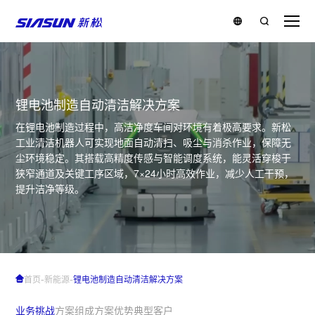
锂电池制造自动清洁解决方案
在锂电池制造过程中，高洁净度车间对环境有着极高要求。新松
工业清洁机器人可实现地面自动清扫、吸尘与消杀作业，保障无
尘环境稳定。其搭载高精度传感与智能调度系统，能灵活穿梭于
狭窄通道及关键工序区域，7×24小时高效作业，减少人工干预，
提升洁净等级。
-
-
首页
新能源
锂电池制造自动清洁解决方案
业务挑战
方案组成
方案优势
典型客户