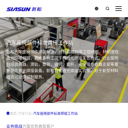
汽车座椅部件标准焊接工作站
新松汽车座椅部件焊接解决，拥有超过20年工程经验，特别是在
激光焊接领域，熟练多种工况下的激光焊接工艺方式，行业案例
包括调角器，滑轨，靠背，锁钩，丝杆，安全带卷收器支架等重
要部件激光焊接装备。新松自有激光焊接实验室，对于新型材料
组合可提供试制服务。
-
-
首页
汽车行业
汽车座椅部件标准焊接工作站
业务挑战
方案优势
典型客户