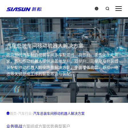
汽车总装车间移动机器人解决方案
面向现代汽车制造总装车间多车型混线、高节拍、柔性化生产需
求，新松移动机器人提供涵盖单举升、双举升、三举升及分装线
装配型移动机器人的全场景解决方案，全面覆盖底盘、悬挂、电
池等关键总成工序的智能搬运与装配。
-
-
首页
汽车行业
汽车总装车间移动机器人解决方案
业务挑战
方案组成
方案优势
典型客户