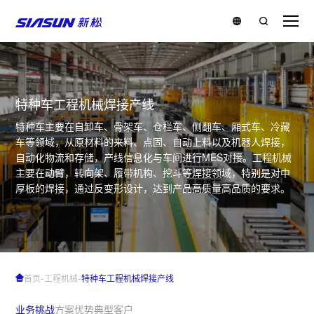
特种车工程机械焊接产线
特种车主要在自卸车、骨架车、仓栏车、侧翻车、厢式车、冷藏
车等领域，从原材料的来料、点固、自动上料以及机器人焊接，
自动化物流和存储，产线信息化与车间进行MES对接。工程机械
主要在动臂，转向架、履带机构、挖斗等焊接领域，特别是对中
厚板的焊接，通过反变形设计，达到产品高质量高品质的要求。
-
-
首页
工程机械
特种车工程机械焊接产线
业务挑战
方案优势
典型客户