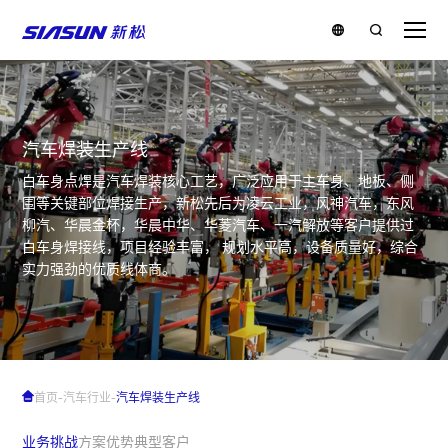
汽车焊装生产线
白车身点焊是汽车焊装核心工艺，广泛应用于主车身、地板、侧
围等关键部位焊接生产，新松先后为凌云工业，风神汽车，东风
柳汽、华晨金杯，华晨中华、华菱汽车、一汽解放等客户提供过
白车身焊接线，项目经验丰富， 规划水平高，设备质量好，综合
实力强劲的优质线体商。
-
-
首页
汽车行业
汽车焊装生产线
业务挑战
方案优势
典型客户