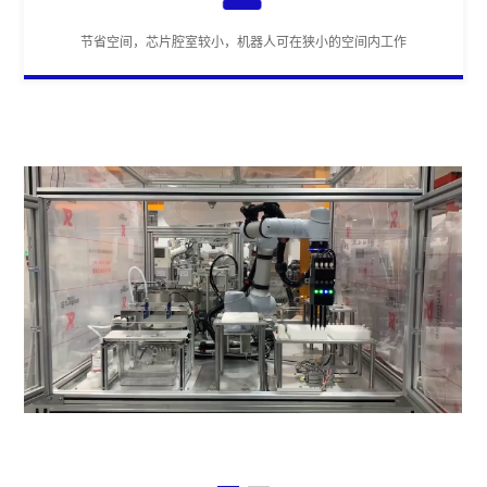
节省空间，芯片腔室较小，机器人可在狭小的空间内工作