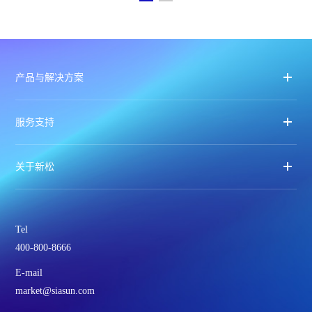
产品与解决方案
服务支持
关于新松
Tel
400-800-8666
E-mail
market@siasun.com