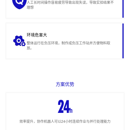
人工长时间操作容易疲劳导致出现失误，导致实验结果不
理想
环境危害大
整体运行在负压环境，制作成负压工作站并方便物料取
放。
方案优势
效率提升，协作机器人可以24小时连续作业与并行处理能力