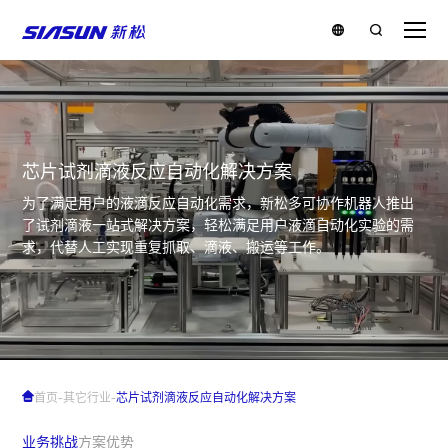
芯片试剂滴液反应自动化解决方案
为了满足用户的液滴反应自动化需求，新松多可协作机器人推出
了试剂滴液一站式解决方案，轻松满足用户液滴自动化实验的需
求，代替人工实现重复抓取、滴液、搬运等工作。
-
-
首页
其它行业
芯片试剂滴液反应自动化解决方案
业务挑战
方案优势