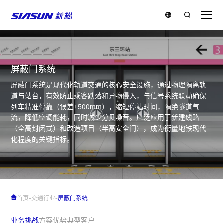
屏蔽门系统
屏蔽门系统是现代化轨道交通的核心安全设施，通过物理隔离轨
道与站台，有效防止乘客跌落和异物侵入，与信号系统联动确保
列车精准停靠（误差±500mm），缩短停站时间，隔绝隧道气
流，降低空调能耗，同时减少分贝噪音。广泛应用于新建线路
（全高封闭式）和改造项目（半高安全门），成为衡量地铁现代
化程度的关键指标。
-
-
首页
交通行业
屏蔽门系统
业务挑战
方案优势
典型客户