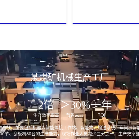
某煤矿机械生产工厂
2倍
＞30%
一年
生产效率提高
节省人力
ROI
生产线，主要包括机器人智能焊接工作站、智能物流输送系统、车间层智
000节、刮板机30台的生产能力，现场作业人员减少三分之一，生产效率