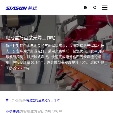
电池盒托盘激光焊工作站
新松针对铝合金电池盒的气密焊接需求，采用新松激光焊接机器
人，配备脉冲光纤激光器，采用光束整形与聚焦优化、脉冲调制
与波形控制，非接触式焊接。快速完成电池盒四周长焊缝的焊
接，焊接变形量≤0.1mm，焊缝成型美观度提升 40%，后续打磨
工序减少 70%。
-
-
首页
新能源
电池盒托盘激光焊工作站
业务挑战
方案组成
方案优势
典型客户