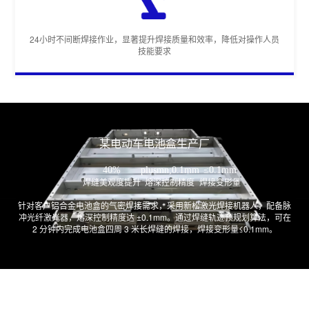
24小时不间断焊接作业，显著提升焊接质量和效率，降低对操作人员
技能要求
某电动车电池盒生产厂
40%
plusmn;0.1mm
≤0.1mm
焊缝美观度提升
熔深控制精度
焊接变形量
针对客户铝合金电池盒的气密焊接需求，采用新松激光焊接机器人，配备脉
冲光纤激光器，熔深控制精度达 ±0.1mm。通过焊缝轨迹预规划算法，可在
2 分钟内完成电池盒四周 3 米长焊缝的焊接，焊接变形量≤0.1mm。