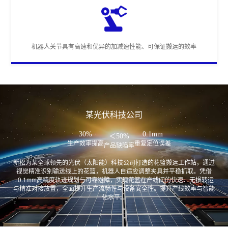
机器人关节具有高速和优异的加减速性能、可保证搬运的效率
某光伏科技公司
30%
0.1mm
＜50%
生产效率提高
重复定位误差
产品缺陷率
新松为某全球领先的光伏（太阳能）科技公司打造的花篮搬运工作站，通过
视觉精准识别输送线上的花篮，机器人自适应调整夹具并平稳抓取。凭借
±0.1mm高精度轨迹规划与可靠避障，实现花篮在产线间的快速、无损转运
与精准对接放置，全面提升生产流畅性与设备安全性。提升产线效率与智能
化水平。